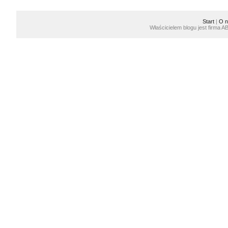
Start
|
O n
Właścicielem blogu jest firma