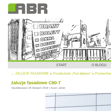
START
O BLOGU
←
ŻALUZJE FASADOWE w Przedszkolu „Pod dębami” w Pomiechó
żaluzje fasadowe C80-7
Opublikowano
26 Sierpień 2019
|
Autor:
admin