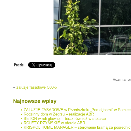
Rozmiar or
«
żaluzje fasadowe C80-6
Najnowsze wpisy
ŻALUZJE FASADOWE w Przedszkolu „Pod dębami” w Pomie
Rodzinny dom w Zegrzu – realizacje ABR
BETON w roli głównej – teraz również w stolarce
ROLETY RZYMSKIE w ofercie ABR
KRISPOL HOME MANAGER – sterowanie bramą za pośrednic