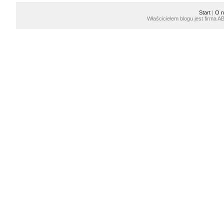
Start
|
O n
Właścicielem blogu jest firma