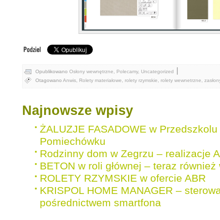
|
Opublikowano
Osłony wewnętrzne
,
Polecamy
,
Uncategorized
Otagowano
Anwis
,
Rolety materiałowe
,
rolety rzymskie
,
rolety wewnetrzne
,
zasłon
Najnowsze wpisy
ŻALUZJE FASADOWE w Przedszkolu 
Pomiechówku
Rodzinny dom w Zegrzu – realizacje 
BETON w roli głównej – teraz również 
ROLETY RZYMSKIE w ofercie ABR
KRISPOL HOME MANAGER – sterowan
pośrednictwem smartfona