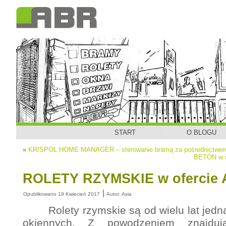
START
O BLOGU
«
KRISPOL HOME MANAGER – sterowanie bramą za pośrednictwem
BETON w ro
ROLETY RZYMSKIE w ofercie
|
Opublikowano
19 Kwiecień 2017
Autor:
Asia
Rolety rzymskie są od wielu lat jedną 
okiennych. Z powodzeniem znajduj