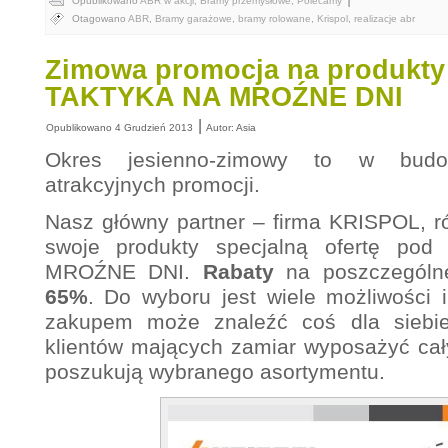
Opublikowano
ABR w akcji
,
Bramy przemysłowe
,
Polecamy
Otagowano
ABR
,
Bramy garażowe
,
bramy rolowane
,
Krispol
,
realizacje abr
Zimowa promocja na produkty
TAKTYKA NA MROŹNE DNI
|
Opublikowano
4 Grudzień 2013
Autor:
Asia
Okres jesienno-zimowy to w budo
atrakcyjnych promocji.
Nasz główny partner – firma KRISPOL, r
swoje produkty specjalną ofertę p
MROŹNE DNI.
Rabaty
na poszczególn
65%
. Do wyboru jest wiele możliwości 
zakupem może znaleźć coś dla siebie
klientów mających zamiar wyposażyć cały
poszukują wybranego asortymentu.