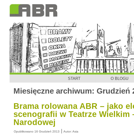
START
O BLOGU
Miesięczne archiwum:
Grudzień 
Brama rolowana ABR – jako e
scenografii w Teatrze Wielkim
Narodowej
|
Opublikowano
16 Grudzień 2013
Autor:
Asia