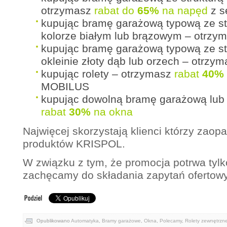
otrzymasz
rabat do
65%
na napęd
z s
kupując bramę garażową typową ze st
kolorze białym lub brązowym – otrzy
kupując bramę garażową typową ze st
okleinie złoty dąb lub orzech – otrzy
kupując rolety – otrzymasz
rabat
40%
MOBILUS
kupując dowolną bramę garażową lub 
rabat
30%
na okna
Najwięcej skorzystają klienci którzy zaopa
produktów KRISPOL.
W związku z tym, że promocja potrwa tylk
zachęcamy do składania zapytań ofertow
Opublikowano
Automatyka
,
Bramy garażowe
,
Okna
,
Polecamy
,
Rolety zewnętrzn