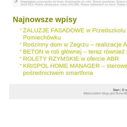
Otagowano
automatyka do bram
,
Automatyka do rolet
,
Bramy garażowe
,
Bramy 
okna PCV
,
Rolety elewacyjne
,
rolety KALIMA
,
Rolety nakładane na okno
,
Rolety 
Najnowsze wpisy
ŻALUZJE FASADOWE w Przedszkolu 
Pomiechówku
Rodzinny dom w Zegrzu – realizacje 
BETON w roli głównej – teraz również 
ROLETY RZYMSKIE w ofercie ABR
KRISPOL HOME MANAGER – sterowan
pośrednictwem smartfona
Start
|
O n
Właścicielem blogu jest firma