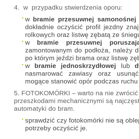
4. w przypadku stwierdzenia oporu:
w
bramie przesuwnej samonośnej
dokładnie oczyścić profil jezdny zn
rolkowych oraz listwę zębatą ze śniegu
w
bramie przesuwnej poruszaj
zamontowanym do podłoża, należy dok
po którym jeździ brama oraz listwę zęb
w
bramie jednoskrzydłowej
lub
d
nasmarować zawiasy oraz usunąć
mogące stanowić opór podczas ruchu 
5. FOTOKOMÓRKI – warto na nie zwrócić
przeszkodami mechanicznymi są najczęst
automatyki do bram.
sprawdzić czy fotokomórki nie są oble
potrzeby oczyścić je.