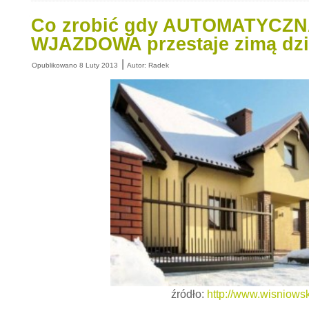
Co zrobić gdy AUTOMATYCZ
WJAZDOWA przestaje zimą dzi
|
Opublikowano
8 Luty 2013
Autor:
Radek
źródło:
http://www.wisniowsk