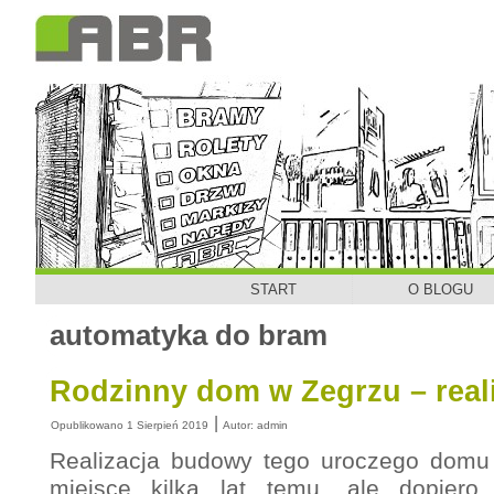
START
O BLOGU
automatyka do bram
Rodzinny dom w Zegrzu – real
|
Opublikowano
1 Sierpień 2019
Autor:
admin
Realizacja budowy tego uroczego domu 
miejsce kilka lat temu, ale dopiero t