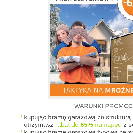
WARUNKI PROMOCJ
kupując bramę garażową ze strukturą 
otrzymasz
rabat do
65%
na napęd
z s
kupując bramę garażową typową ze st