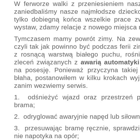
W ferworze walki z przeniesieniem nas
zaniedbaliśmy nasze najmłodsze dzieck
tylko dobiegną końca wszelkie prace 
wystaw, zdamy relacje z nowego miejsca 
Tymczasem mamy powrót zimy. Na zewną
czyli tak jak powinno być podczas ferii 
z rosnącą warstwą białego puchu, rośn
zleceń związanych z
awarią automatyk
na posesję. Ponieważ przyczyna takiej a
błaha, postanowiłem w kilku krokach wyj
zanim wezwiemy serwis.
1. odśnieżyć wjazd oraz przestrzeń p
brama;
2. odryglować awaryjnie napęd lub siłown
3. przesuwając bramę ręcznie, sprawdzi
nie napotyka na opór;