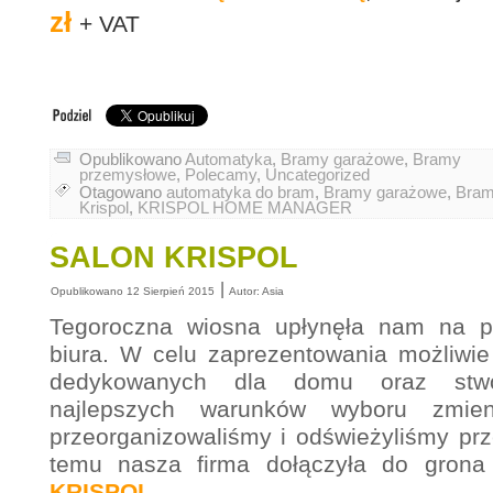
zł
+ VAT
Opublikowano
Automatyka
,
Bramy garażowe
,
Bramy
przemysłowe
,
Polecamy
,
Uncategorized
Otagowano
automatyka do bram
,
Bramy garażowe
,
Bram
Krispol
,
KRISPOL HOME MANAGER
SALON KRISPOL
|
Opublikowano
12 Sierpień 2015
Autor:
Asia
Tegoroczna wiosna upłynęła nam na prz
biura. W celu zaprezentowania możliwie 
dedykowanych dla domu oraz stwo
najlepszych warunków wyboru zmien
przeorganizowaliśmy i odświeżyliśmy prz
temu nasza firma dołączyła do gron
KRISPOL
.