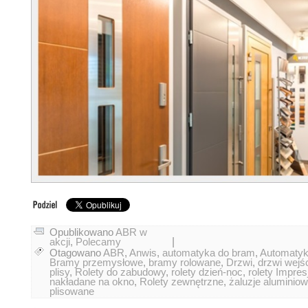
Opublikowano
ABR w
|
akcji
,
Polecamy
Otagowano
ABR
,
Anwis
,
automatyka do bram
,
Automatyka
Bramy przemysłowe
,
bramy rolowane
,
Drzwi
,
drzwi wejś
plisy
,
Rolety do zabudowy
,
rolety dzień-noc
,
rolety Impres
nakładane na okno
,
Rolety zewnętrzne
,
żaluzje aluminio
plisowane