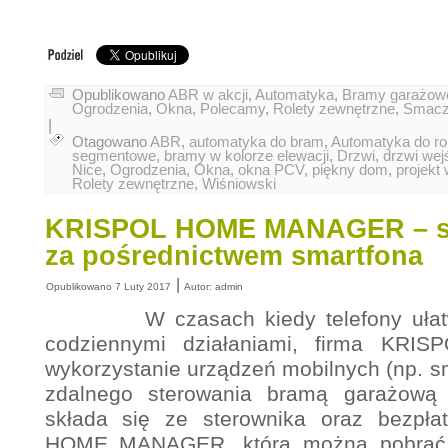
Opublikowano
ABR w akcji
,
Automatyka
,
Bramy garażow
Ogrodzenia
,
Okna
,
Polecamy
,
Rolety zewnętrzne
,
Smaczk
|
Otagowano
ABR
,
automatyka do bram
,
Automatyka do rol
segmentowe
,
bramy w kolorze elewacji
,
Drzwi
,
drzwi wej
Nice
,
Ogrodzenia
,
Okna
,
okna PCV
,
piękny dom
,
projekt
Rolety zewnętrzne
,
Wiśniowski
KRISPOL HOME MANAGER – st
za pośrednictwem smartfona
|
Opublikowano
7 Luty 2017
Autor:
admin
W czasach kiedy telefony ułatwi
codziennymi działaniami, firma KRIS
wykorzystanie urządzeń mobilnych (np. sm
zdalnego sterowania bramą garażow
składa się ze sterownika oraz bezpłat
HOME MANAGER, którą można pobrać 