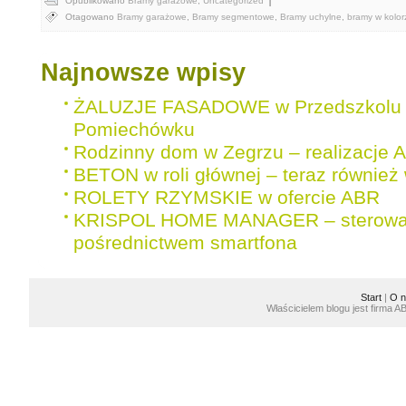
Opublikowano
Bramy garażowe
,
Uncategorized
Otagowano
Bramy garażowe
,
Bramy segmentowe
,
Bramy uchylne
,
bramy w kolor
Najnowsze wpisy
ŻALUZJE FASADOWE w Przedszkolu 
Pomiechówku
Rodzinny dom w Zegrzu – realizacje 
BETON w roli głównej – teraz również 
ROLETY RZYMSKIE w ofercie ABR
KRISPOL HOME MANAGER – sterowan
pośrednictwem smartfona
Start
|
O n
Właścicielem blogu jest firma