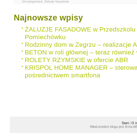
Uncategorized
,
Żaluzje fasadowe
Najnowsze wpisy
ŻALUZJE FASADOWE w Przedszkolu 
Pomiechówku
Rodzinny dom w Zegrzu – realizacje 
BETON w roli głównej – teraz również 
ROLETY RZYMSKIE w ofercie ABR
KRISPOL HOME MANAGER – sterowan
pośrednictwem smartfona
Start
|
O n
Właścicielem blogu jest firma