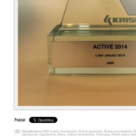
Opublikowano
ABR w akcji
,
Automatyka
,
Bramy garażowe
,
Bramy przemysłowe
,
D
ogrodzenia
,
Ogrodzenia
,
Okna
,
Osłony wewnętrzne
,
Polecamy
,
Radek dobra rad