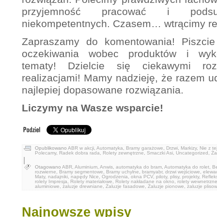
przyjemność pracować i podsu
niekompetentnych. Czasem… wtrącimy rel
Zapraszamy do komentowania! Piszci
oczekiwania wobec produktów i wyk
tematy! Dzielcie się ciekawymi ro
realizacjami! Mamy nadzieję, że razem 
najlepiej dopasowane rozwiązania.
Liczymy na Wasze wsparcie!
Opublikowano
ABR w akcji
,
Automatyka
,
Bramy garażowe
,
Drzwi
,
Markizy
,
Nie z te
Polecamy
,
Radek dobra rada
,
Rolety zewnętrzne
,
Smaczki Asi
,
Uncategorized
,
Ża
|
Otagowano
ABR
,
Aluminium
,
Anwis
,
automatyka do bram
,
Automatyka do rolet
,
Be
rozwierne
,
Bramy segmentowe
,
Bramy uchylne
,
bramyabr
,
drzwi wejściowe
,
elewa
Maty
,
nadajniki
,
napędy Nice
,
Ogrodzenia
,
okna PCV
,
piloty
,
plisy
,
projekty
,
Reflek
rolety Impresja
,
Rolety materiałowe
,
Rolety nakładane na okno
,
rolety wewnetrzn
aluminiowe
,
żaluzje drewniane
,
Żaluzje fasadowe
,
Żaluzje pionowe
,
żaluzje pliso
Najnowsze wpisy