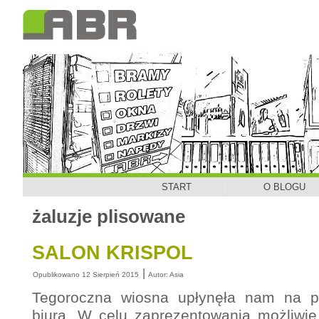
START
O BLOGU
żaluzje plisowane
SALON KRISPOL
|
Opublikowano
12 Sierpień 2015
Autor:
Asia
Tegoroczna wiosna upłynęła nam na prz
biura. W celu zaprezentowania możliwie 