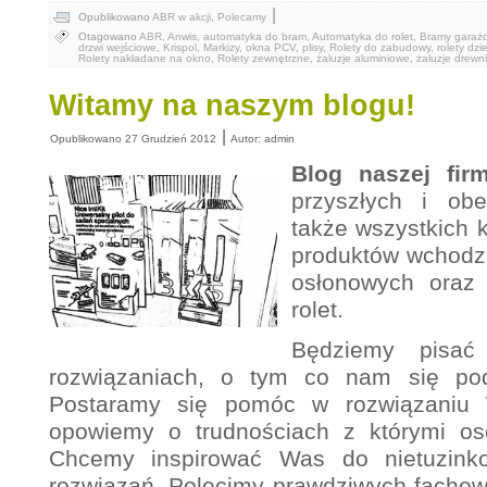
|
Opublikowano
ABR w akcji
,
Polecamy
Otagowano
ABR
,
Anwis
,
automatyka do bram
,
Automatyka do rolet
,
Bramy garaż
drzwi wejściowe
,
Krispol
,
Markizy
,
okna PCV
,
plisy
,
Rolety do zabudowy
,
rolety dzi
Rolety nakładane na okno
,
Rolety zewnętrzne
,
żaluzje aluminiowe
,
żaluzje drewn
Witamy na naszym blogu!
|
Opublikowano
27 Grudzień 2012
Autor:
admin
Blog naszej fir
przyszłych i ob
także wszystkich 
produktów wchodz
osłonowych oraz
rolet.
Będziemy pisać
rozwiązaniach, o tym co nam się po
Postaramy się pomóc w rozwiązaniu
opowiemy o trudnościach z którymi oso
Chcemy inspirować Was do nietuzinko
rozwiązań. Polecimy prawdziwych fachow